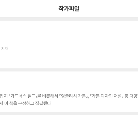
작가파일
 저자
잡지 『가드너스 월드』를 비롯해서 『잉글리시 가든』, 『가든 디자인 저널』 등 다
서 이 책을 구성하고 집필했다.