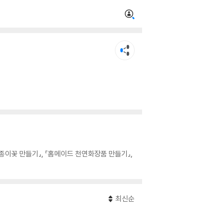
종이꽃 만들기』, 『홈메이드 천연화장품 만들기』,
최신순