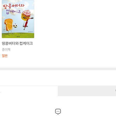
땅콩버터와 컵케이크
종이책
절판
건