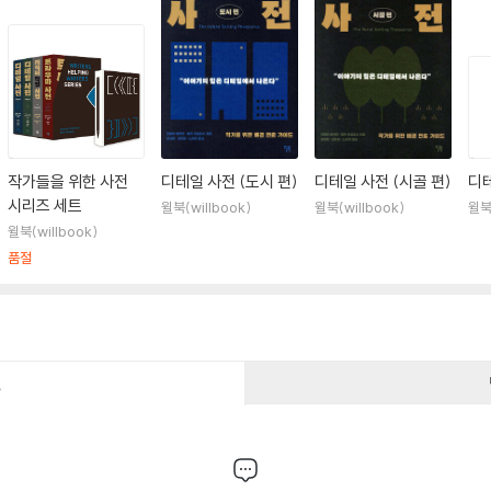
작가들을 위한 사전
디테일 사전 (도시 편)
디테일 사전 (시골 편)
디
시리즈 세트
윌북(willbook)
윌북(willbook)
윌북(
윌북(willbook)
품절
건