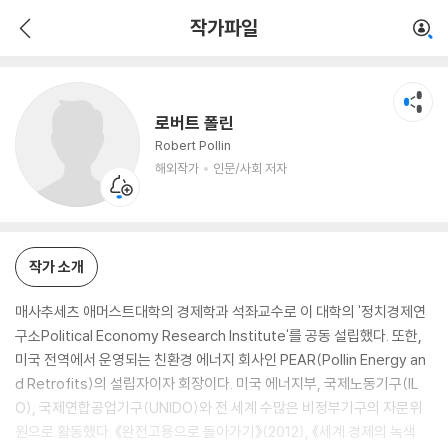
로버트 폴린
작가파일
해외작가
인문/사회 저자
로버트 폴린
Robert Pollin
해외작가
인문/사회 저자
작가 소개
매사추세츠 애머스트대학의 경제학과 석좌교수로 이 대학의 '정치경제연
구소Political Economy Research Institute'를 공동 설립했다. 또한,
미국 전역에서 운영되는 친환경 에너지 회사인 PEAR(Pollin Energy an
d Retrofits)의 설립자이자 회장이다. 미국 에너지부, 국제노동기구(IL
O), 국제연합공업기구(UNIDO)와 전 세계 수많은 비정부기구의 자문위
원으로 활동했다. 《완전고용으로 돌아가기》(2012), 《세계 경제의 녹색