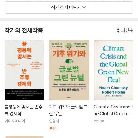
화》(2015), 《기후위기와 글로벌 그린뉴딜》(2020) 등 다수의 저서가 있
작가 소개 더보기
다. 외교전문지 《포린 폴리시Foreign Policy》가 선정한 '2013년 세계의
사상가 100인'에 이름을 올리기도 했다.
작가의 전체작품
최신순
불평등에 맞서는 반주
기후 위기와 글로벌 그
Climate Crisis and t
류 경제학
린 뉴딜
he Global Green N
ew Deal
메디치미디어
현암사
Verso
절판