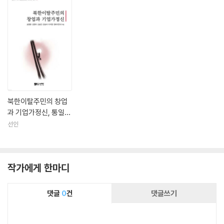
북한이탈주민의 창업
과 기업가정신, 통일의
문을 열다
선인
작가에게 한마디
댓글
0
건
댓글쓰기