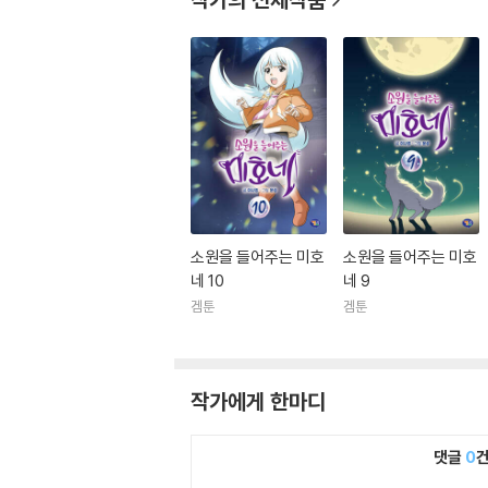
소원을 들어주는 미호
소원을 들어주는 미호
네 10
네 9
겜툰
겜툰
작가에게 한마디
댓글
0