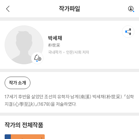
박세채
작가파일
국내작가
인문/사회 저자
박세채
朴世采
국내작가
인문/사회 저자
작가 소개
17세기 후반을 살았던 조선의 유학자 남계(南溪) 박세채(朴世采). 『심학
지결(心學至訣)』(1678)을 저술하였다.
작가의 전체작품