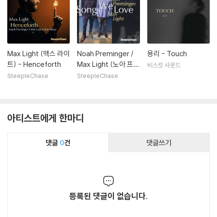
Max Light (맥스 라이
Noah Preminger /
용리 - Touch
트) - Henceforth
Max Light (노아 프레
비스킷 사운드
밍거 / 막스 라이트) -
SteepleChase
SteepleChase
Songs We Love
아티스트에게 한마디
댓글
0
건
댓글쓰기
등록된 댓글이 없습니다.