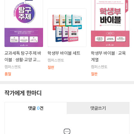
교과세특 탐구주제 바
학생부 바이블 세트
학생부 바이블 : 교육
이블 : 생활·교양 교과
계열
캠퍼스멘토
군 2
캠퍼스멘토
캠퍼스멘토
절판
품절
절판
작가에게 한마디
댓글
0
건
댓글쓰기