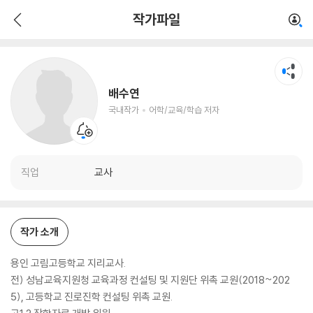
배수연
작가파일
국내작가
어학/교육/학습 저자
배수연
국내작가
어학/교육/학습 저자
직업
교사
작가 소개
용인 고림고등학교 지리교사.
전) 성남교육지원청 교육과정 컨설팅 및 지원단 위촉 교원(2018~202
5), 고등학교 진로진학 컨설팅 위촉 교원.