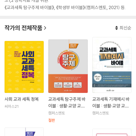
고1,2 장학자료 개발 위원.
《교과세특 탐구주제 바이블》, 《학생부 바이블》(캠퍼스멘토, 2021) 등.
작가의 전체작품
최신순
사회 교과 세특 정복
교과세특 탐구주제 바
교과세특 기재예시 바
이블 : 생활·교양 교과
이블 : 생활·교양 교과
씨마스21
군 1
군
캠퍼스멘토
캠퍼스멘토
절판