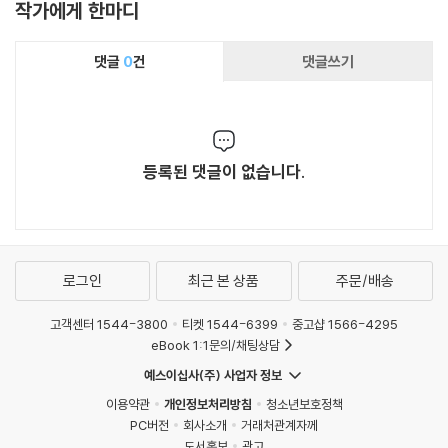
작가에게 한마디
댓글
0
건
댓글쓰기
등록된 댓글이 없습니다.
로그인
최근 본 상품
주문/배송
고객센터 1544-3800
티켓 1544-6399
중고샵 1566-4295
eBook 1:1문의/채팅상담
예스이십사(주) 사업자 정보
이용약관
개인정보처리방침
청소년보호정책
PC버전
회사소개
거래처관계자께
도서홍보
광고