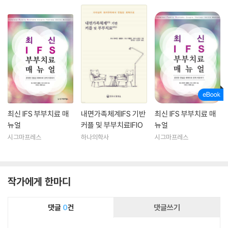
최신 IFS 부부치료 매
내면가족체계IFS 기반
최신 IFS 부부치료 매
뉴얼
커플 및 부부치료IFIO
뉴얼
시그마프레스
하나의학사
시그마프레스
작가에게 한마디
댓글
0
건
댓글쓰기