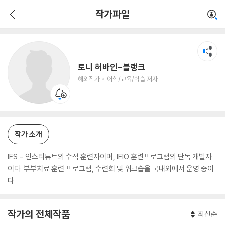
토니 허바인-블랭크
작가파일
해외작가
어학/교육/학습 저자
토니 허바인-블랭크
해외작가
어학/교육/학습 저자
작가 소개
IFS－인스티튜트의 수석 훈련자이며, IFIO 훈련프로그램의 단독 개발자
이다. 부부치료 훈련 프로그램, 수련회 및 워크숍을 국내외에서 운영 중이
다.
작가의 전체작품
최신순