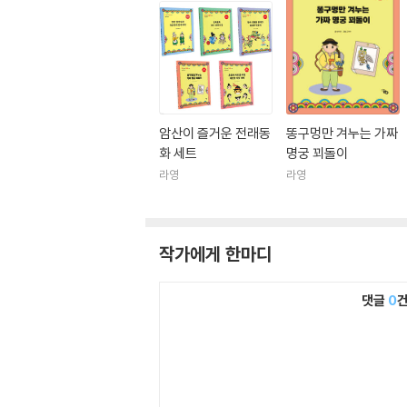
암산이 즐거운 전래동
똥구멍만 겨누는 가짜
화 세트
명궁 꾀돌이
라영
라영
작가에게 한마디
댓글
0