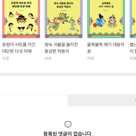
호랑이 사또를 이긴
땅속 괴물을 물리친
울뚝불뚝 메기 대왕의
별
대단한 다섯 자매
용감한 막둥이
꿈
이
라영
라영
라영
라
건
등록된 댓글이 없습니다.