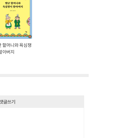
난 할머니와 욕심쟁
 할아버지
영
댓글쓰기