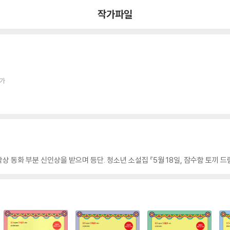
작가파일
작가
학상 동화 부분 신인상을 받으며 등단. 청소년 소설집 『5월 18일, 잠수함 토끼 드