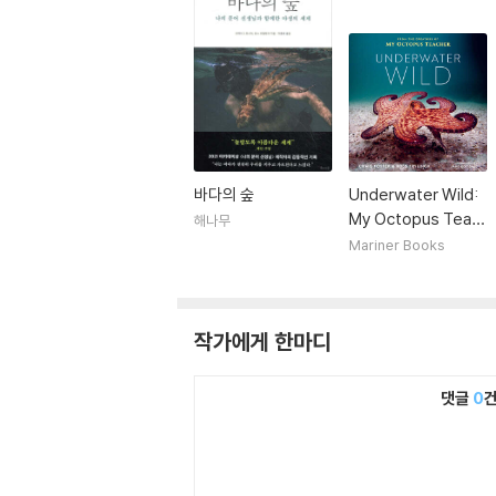
바다의 숲
Underwater Wild:
My Octopus Teac
해나무
her's Extraordinar
Mariner Books
y World
작가에게 한마디
댓글
0