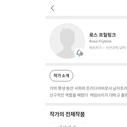
로스 프릴링크
해외작가
자연과학/공학 저자
로스 프릴링크
Ross Frylinck
해외작가
자연과학/공학
작가 소개
거의 평생 동안 서퍼와 프리다이버로서 남아프리카
선구적인 역할을 해왔다. 케임브리지 대학교 출판
작가의 전체작품