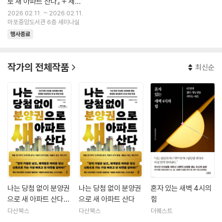
로 새 아파트 산다』 + 세빛
희 저자 북토크
2026.02.11. ~ 2026.02.11.
마포중앙도서관 6층 세미나실
행사종료
작가의 전체작품
최신순
나는 당첨 없이 분양권
나는 당첨 없이 분양권
혼자 있는 새벽 4시의
으로 새 아파트 산다
으로 새 아파트 산다
힘
(큰글자도서)
다산북스
다산북스
더퀘스트