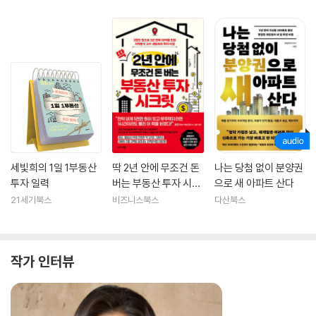
세빛희의 1일 1부동산
딱 2년 안에 무조건 돈
나는 당첨 없이 분양권
투자 일력
버는 부동산 투자 시크
으로 새 아파트 산다
릿
21세기북스
비즈니스북스
다산북스
작가 인터뷰