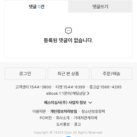
댓글
0
건
댓글쓰기
등록된 댓글이 없습니다.
로그인
최근 본 상품
주문/배송
고객센터 1544-3800
티켓 1544-6399
중고샵 1566-4295
eBook 1:1문의/채팅상담
예스이십사(주) 사업자 정보
이용약관
개인정보처리방침
청소년보호정책
PC버전
회사소개
거래처관계자께
도서홍보
광고
Copyright © YES24 Corp. All Rights Reserved.