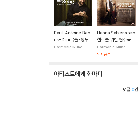
Paul-Antoine Ben
Hanna Salzenstein
os-Dijan (폴-앙투
첼로를 위한 협주곡
안 베노스-지앙) - 노
(Concerti Per Viol
Harmonia Mundi
Harmonia Mundi
래를 시작하라! 퍼셀
oncello)
일시품절
아카데미 (Begin the
Song! a Purcell Ac
아티스트에게 한마디
ademy)
댓글
0