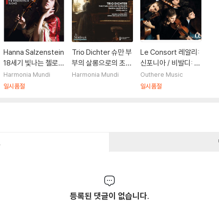
Hanna Salzenstein
Trio Dichter 슈만 부
Le Consort 레알리:
18세기 빛나는 첼로
부의 살롱으로의 초대
신포니아 / 비발디: 소
명곡 모음집 (E Il Viol
(An Invitation At T
나타 외 (Reali: Sinfo
Harmonia Mundi
Harmonia Mundi
Outhere Music
oncello Suono)
he Schumanns)
nias / Vivaldi: Sona
일시품절
일시품절
ta a Violoncello So
lo RV40, Sonata T
erza per due Violin
i e Basso Opzional
e RV68)
건
등록된 댓글이 없습니다.