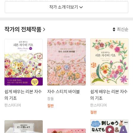
꽃 액세서리』, 『처음 만나는 비즈 자수』, 『염색 스티치워크』, 『멋진 라인 자
작가 소개 더보기
수』, 『자수 무엇이든 Q&A』, 『자수 스티치 바이블』, 파니 바이올렛과 공저
로 『편지 아트』등이 있다.
작가의 전체작품
최신순
쉽게 배우는 리본 자수
자수 스티치 바이블
쉽게 배우는 리본 자수
의 기초
의 기초
참돌
한스미디어
한스미디어
절판
절판