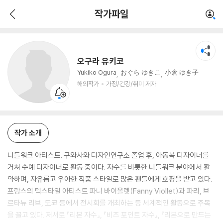
오구라 유키코
작가파일
해외작가
가정/건강/취미 저자
오구라 유키코
Yukiko Ogura
おぐら ゆきこ
小倉 ゆき子
해외작가
가정/건강/취미 저자
작가 소개
니들워크 아티스트. 구와사와 디자인연구소 졸업 후, 아동복 디자이너를
거쳐 수예 디자이너로 활동 중이다. 자수를 비롯한 니들워크 분야에서 활
약하며, 자유롭고 우아한 작품 스타일로 많은 팬들에게 호평을 받고 있다.
프랑스의 텍스타일 아티스트 파니 바이올렛(Fanny Viollet)과 파리, 브
르타뉴 리브, 도쿄 등에서 전시회를 개최하는 등 세계적인 활동으로 주목
을 끌고 있다. 저서로 『리본 자수』, 『비즈 포인트 자수』, 『리본으로 만드는