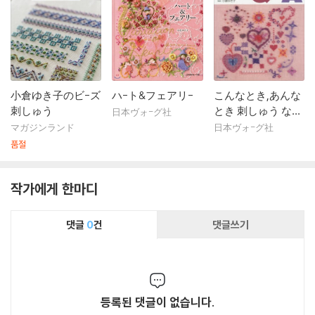
小倉ゆき子のビ-ズ
ハ-ト&フェアリ-
こんなとき,あんな
刺しゅう
とき 刺しゅう なん
日本ヴォ-グ社
でもQ&A 縮刷版
マガジンランド
日本ヴォ-グ社
품절
작가에게 한마디
댓글
0
건
댓글쓰기
등록된 댓글이 없습니다.