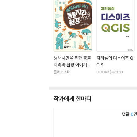
생태시민을 위한 동물
지리쌤의 디스이즈 Q
지리와 환경 이야기
GIS
(큰글자도서)
롤러코스터
BOOKK(부크크)
작가에게 한마디
댓글
0