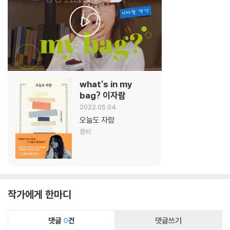
what's in my
bag? 이자람
2022.05.04.
오늘도 자람
창비
작가에게 한마디
댓글
0
건
댓글쓰기