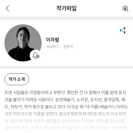
이자람
작가파일
국내작가
문학가
이자람
국내작가
문학가
작가 소개
주변 사람들은 이잘함이라고 부른다. 웬만한 건 다 잘해서 이름 앞에 포지
션을 붙이기 어려운 사람이다. 공연예술가, 소리꾼, 뮤지션, 음악감독, 배
우, 작창가, 작가 등으로 불리고 있다. 다섯살 때 「내 이름(예솔아!)」이라는
국민 히트곡으로 이름을 알렸다. 중요무형문화재 제5호 판소리 이수자이
며 2007년 독일 극작가 베르톨트 브레히트의 「사천의 선인」을 판소리로
재창작한 공연 「사천가」로 세계의 주목을 받기 시작했다. 프랑스 국립민중