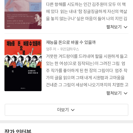
다른 항해를 시도하는 인간 김주원이 모두 이 책
에 있다. 읽는 내내 ‘참 징글징글하게 자신의 멱살
을 놓지 않는구나’ 싶은 마음이 들어 나의 지인 김
주원을 안아주고 싶다가도 ‘이 사람 정말 오뚝이
펼쳐보기
처럼 잘도 벌떡 일어나 다시 뚜벅뚜벅 걸어가는구
나, 이 성격 나도 갖고 싶다. 진짜 부럽다.’는 생각
재능을 돈으로 바꿀 수 있을까
을 하며 고개를 끄덕거린다. 무대 위의 밝게 쏟아
엄주
저
위즈덤하우스
지는 빛만큼의 그늘을 이고 지고 살아온 예술가
거뭇한 겨드랑이를 드러내며 팔을 시원하게 들고
김주원이 이 책 속에 수놓은, 좋은 발레리나를 꿈
있는 한 여성(으로 짐작되는)이 그려진 그림. 엄
꾸는 이들에게 던지는 말들의 온도가 뜨겁다.
주 작가를 좋아하게 된 한 장의 그림이다. 엄주 작
가의 글을 읽으며 그때 내게 시원함과 고마움을
건네준 그 그림이 세상에 나오기까지의 치열한 고
민과 점검을 엿본다. 한순간에 시선을 사로잡으면
펼쳐보기
서도 동시에 세상에 나쁜 영향을 끼치지 않는 것
을 그려내고픈 작가의 뜨거운 마음을 읽는다. 그
더보기
가 자신의 세계에서 지켜내는 그 굵은 선, 그 안에
서 얼마나 많은 이들이 자신에게 향하던 그릇된
시선 한 꺼풀을 밀어내며 위로받을는지 상상해 본
작가 인터뷰