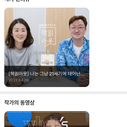
다. 참 고마운 창작자다. 내 겨드랑이도 그에게 은
혜를 입었다. 비언어 예술이 가진 힘과 함정에 마
주 서서 자신이 갈고 빚은 무기를 들고 쉬이 타협
하지 않는 엄주 작가가 있어주어 고맙다.
[책읽아웃] 나는 그냥 21세기에 태어난
소리꾼이구나 (G. 소리꾼 이자람)
2022.04.28.
작가의 동영상