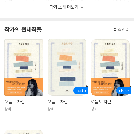
극장, 호주 시드니 오페라하우스 등 저명한 극장들의 초청으로 전세계 순
작가 소개 더보기
회공연을 했으며 2016년부터 국립창극단의 객원 음악감독, 작창가, 연출
가로 활동했다. 아마도이자람밴드의 리드보컬이자 작사·작곡을 한다.
대한민국 문화예술상, 오늘의 젊은 예술가상, 사야국악상, 홍진기 창조인
작가의 전체작품
최신순
상, 동아연극상 새개념 연극상, 폴란드 콘탁 국제연극제 최고여배우상, 더
뮤지컬어워즈 여우신인상과 여우주연상 등을 수상했다. 창작 판소리 「구
지 이야기」 「사천가」 「억척가」 「판소리 단편선: 주요섭 추물/살인」 「이방인
의 노래」 「노인과 바다」의 대본을 집필했다. 『오늘도 자람』은 그의 첫 책이
다.
오늘도 자람
오늘도 자람
오늘도 자람
창비
창비
창비