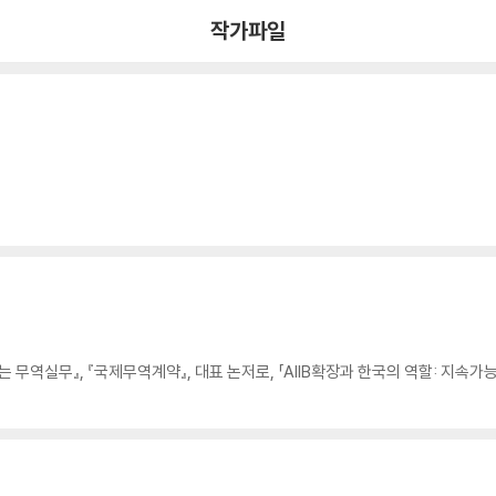
작가파일
 무역실무』, 『국제무역계약』, 대표 논저로, 「AIIB확장과 한국의 역할: 지속가