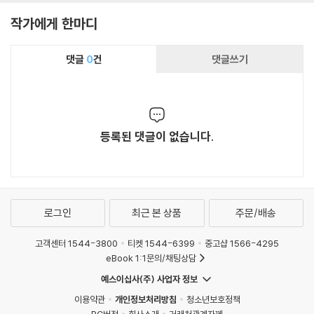
작가에게 한마디
댓글
0
건
댓글쓰기
등록된 댓글이 없습니다.
로그인
최근 본 상품
주문/배송
고객센터 1544-3800
티켓 1544-6399
중고샵 1566-4295
eBook 1:1문의/채팅상담
예스이십사(주) 사업자 정보
이용약관
개인정보처리방침
청소년보호정책
PC버전
회사소개
거래처관계자께