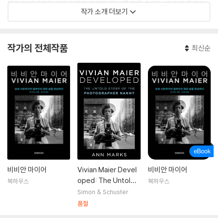
지금은 비비안의 삶과 작품과 관련된 정보를 얻을 수 있는 주요한 출처가
작가 소개 더보기
되었다. 저자의 추적 기사는 「시카고 트리뷴」, 「뉴욕 타임스」, 「AP 통신」 등
을 포함한 주요 언론에 실렸다.
작가의 전체작품
최신순
비비안 마이어
Vivian Maier Devel
비비안 마이어
oped: The Untold
북하우스
북하우스
Story of the Photo
Simon & Schuster
grapher Nanny
품절