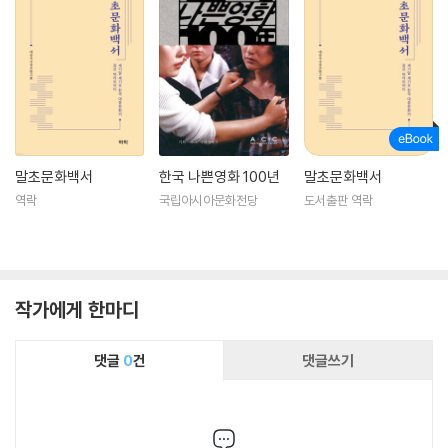
말초문화백서
한국 나쁜영화 100년
말초문화백서
역락
국립아시아문화전당
도서출판 역락
작가에게 한마디
댓글
0
건
댓글쓰기