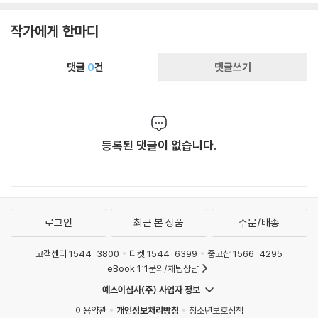
작가에게 한마디
댓글
0
건
댓글쓰기
등록된 댓글이 없습니다.
로그인
최근 본 상품
주문/배송
고객센터 1544-3800
티켓 1544-6399
중고샵 1566-4295
eBook 1:1문의/채팅상담
예스이십사(주) 사업자 정보
이용약관
개인정보처리방침
청소년보호정책