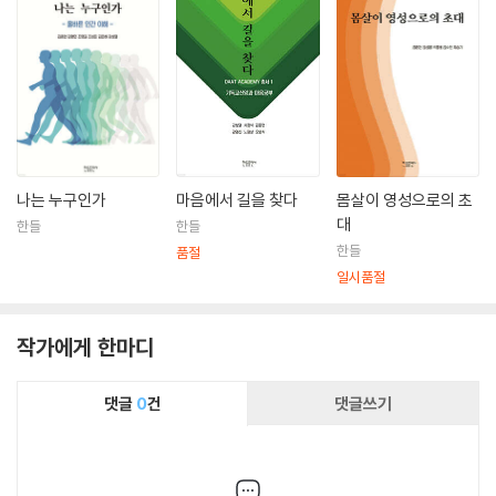
나는 누구인가
마음에서 길을 찾다
몸살이 영성으로의 초
대
한들
한들
한들
품절
일시품절
작가에게 한마디
댓글
0
건
댓글쓰기