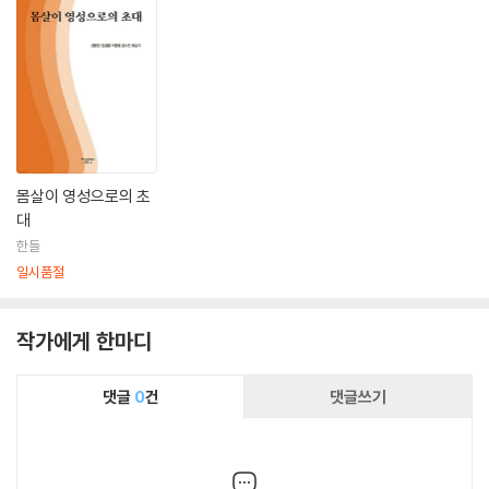
몸살이 영성으로의 초
대
한들
일시품절
작가에게 한마디
댓글
0
건
댓글쓰기