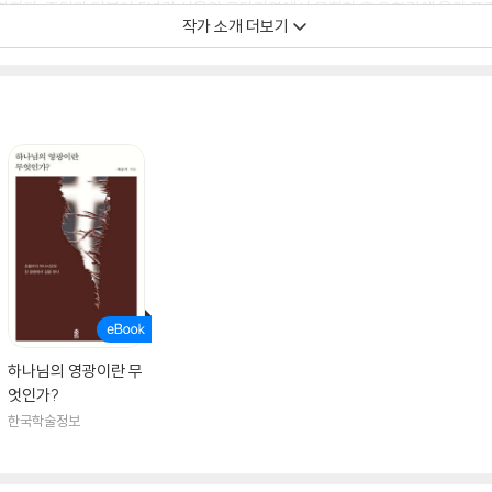
다. 졸업과 더불어 5년간 서울의 공단지역에서 목회한 후 유학길에 올라 프린
작가 소개 더보기
 선교학 박사과정을 이수하던 중 인근 학교에서 영성지도 과목을 수강하며 목회
을 한다. 이후 캐나다 토론토대학교 낙스 신학대학원에서 영성학 박사학위(Th.D
p. in the Art of Spiritual Direction)를 획득한다. 그리고 로
 참여한다. 현재는 호남신학대학교 명예교수이며, 자신과 타인의 영적 성숙을 
』, 『영성목회』, 『몸살이 영성으로의 초대』, 『하나님을 향한 영혼의 여정』, 『하나
 공저했고, 『영성지도: 거룩한 초대』, 『하나님 이미지 치유하기』, 『영성과 목회』
하나님의 영광이란 무
엇인가?
한국학술정보