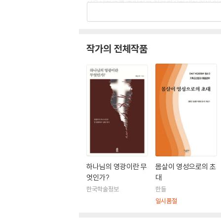
서울대학교를 졸업하고 장로회신학대학원에 입학한
한다. 시카고 트리니티 복음주의 신학대학원에서
로 인해 전공을 영성학으로 변경하는 중요한 선택
지스 신학대학원에서 2년 과정의 영성지도 디플로마(Di
작가의 전체작품
성수련과 영성지도를 위한 영성지도자 프로그램에
고 있다. 『영혼들의 잔치: 영성지도 이 야기 모음
회』, 『한국교회 올바른 영성 확립과 해석학』 등을
하나님의 영광이란 무
몸살이 영성으로의 초
엇인가?
대
한국학술정보
한들
일시품절