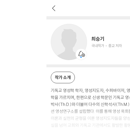
최승기
국내작가
종교 저자
최승기
국내작가
종교 저자
작가 소개
기독교 영성학 학자, 영성지도자, 수퍼바이저, 
학을 가르치며, 한편으로 신생 학문인 기독교 
박사(Th.D.)와 더불어 다수의 신학석사(Th.
션 영성연구소를 설립했다. 이를 통해 영성 목회
이론과 실천의 균형을 이룬 영성지도자들을 양성
실을 넘어 교회와 기독교 기관에서도 활발한 활동