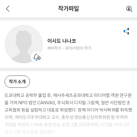
이시도 나나코
작가파일
해외작가
유아/어린이 작가
이시도 나나코
해외작가
유아/어린이 작가
작가 소개
도쿄대학교 공학부 졸업 후, 매사추세츠공과대학교 미디어랩 객원 연구원
을 거쳐 NPO 법인 CANVAS, 주식회사 디지털 그림책, 일반 사단법인 초
교육협회 등을 설립하고 대표로 취임했다. 정책 미디어 박사학위를 취득했
으며, 게이오기주쿠대학교 교수, 총무성 정보통신심의회위원 등 부처의
위원을 역임하고 NHK 중앙 방송 프로그램 심의회위원, 디지털 사이니지
컨소시엄 이사 등을 겸임했다.