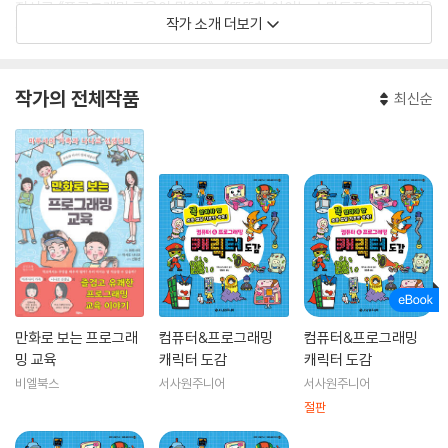
저서로 《프로그래밍 교육이 뭐야?》, 《똑똑한 아이는 스마트폰으로 무엇을
작가 소개 더보기
하는가》가 있고 《만화로 부모와 아이가 배우는 프로그래밍 교육》 등 다수
의 책을 감수했다.
작가의 전체작품
최신순
만화로 보는 프로그래
컴퓨터&프로그래밍
컴퓨터&프로그래밍
밍 교육
캐릭터 도감
캐릭터 도감
비엘북스
서사원주니어
서사원주니어
절판