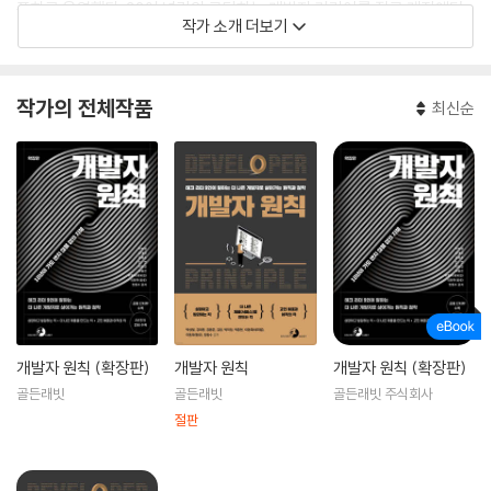
픈하고 운영했다. 20여 년간의 코딩하는 개발자 커리어를 접고 레진엔터
작가 소개 더보기
테인먼트의 기술 총괄로 관리자에 입문해서 처참한 실패를 경험했다. 201
8년 패스트캠퍼스에 두 번째 개발자로 합류해서 4년 동안 60여 명의 개발
조직을 셋업하고 패스트캠퍼스, 콜로소, 가벼운 외국어, 제로베이스 등 10
작가의 전체작품
최신순
여 개의 온라인/오프라인 교육 서비스를 개발했다. 지금은 제주도의 시골
마을에서 수수한기술이라는 회사를 만들고 적정 기술을 통한 지속가능한
개발을 모색하고 있다.
전) 데이원컴퍼니(패스트캠퍼스) CTO, 카카오 포털부문/기술 스태프, K
TH 기술연구소/연구원, 한컴 씽크프리 웹오피스부문/개발실장.
개발자 원칙 (확장판)
개발자 원칙
개발자 원칙 (확장판)
골든래빗
골든래빗
골든래빗 주식회사
절판