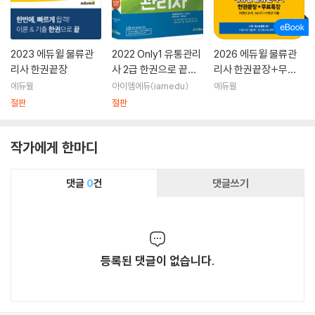
2023 에듀윌 물류관
2022 Only1 유통관리
2026 에듀윌 물류관
리사 한권끝장
사 2급 한권으로 끝내
리사 한권끝장+무료
기
특강
에듀윌
아이엠에듀(iamedu)
에듀윌
절판
절판
작가에게 한마디
댓글
0
건
댓글쓰기
등록된 댓글이 없습니다.