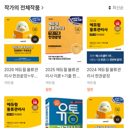
작가의 전체작품
최신순
2026 에듀윌 물류관
2025 에듀윌 물류관
2024 에듀윌 물류관
리사 한권끝장+무료
리사 이론+기출 한권
리사 한권끝장
특강
끝장
에듀윌
에듀윌
에듀윌
절판
절판