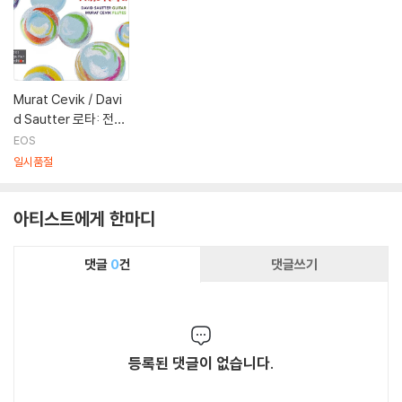
Murat Cevik / Davi
d Sautter 로타: 전주
곡, 나는 기억한다, 카
EOS
비리의 밤, 밤비니를
일시품절
위한 일곱 개의 소품 등
(The Wonderful W
아티스트에게 한마디
orld of Nino Rota)
댓글
0
건
댓글쓰기
등록된 댓글이 없습니다.