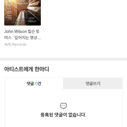
John Wilson 틸슨 토
머스: '깊어지는 명상' /
와일드: 거슈윈 노래에
AVIE Records
의한 에튀드 / 코플런
드: 피아노 소나타 (Up
on Further Reflecti
아티스트에게 한마디
on)
댓글
0
건
댓글쓰기
등록된 댓글이 없습니다.