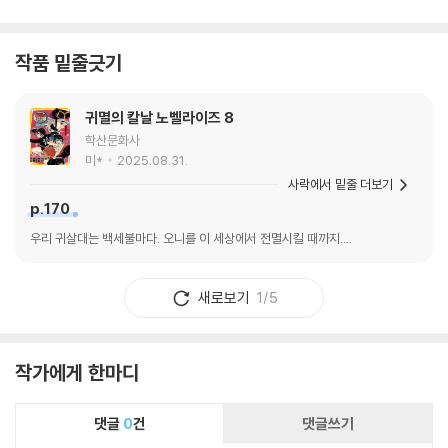
작품 밑줄긋기
귀멸의 칼날 노벨라이즈 8
학산문화사
미*
2025.08.31.
사락에서 밑줄 더보기
p.170
우리 귀살대는 백세불마다. 오니를 이 세상에서 전멸시킬 때까지....
새로보기
1/5
작가에게 한마디
댓글
0
건
댓글쓰기