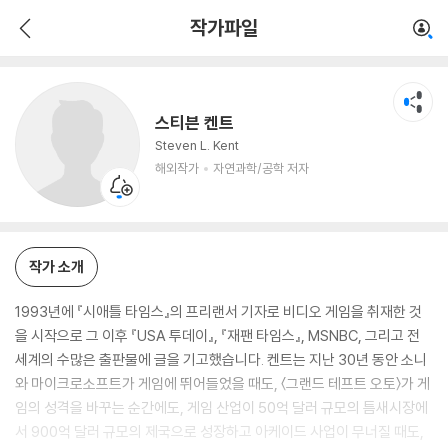
스티븐 켄트
작가파일
해외작가
자연과학/공학 저자
스티븐 켄트
Steven L. Kent
해외작가
자연과학/공학 저자
작가 소개
1993년에 『시애틀 타임스』의 프리랜서 기자로 비디오 게임을 취재한 것
을 시작으로 그 이후 『USA 투데이』, 『재팬 타임스』, MSNBC, 그리고 전
세계의 수많은 출판물에 글을 기고했습니다. 켄트는 지난 30년 동안 소니
와 마이크로소프트가 게임에 뛰어들었을 때도, 〈그랜드 테프트 오토〉가 게
임의 성격을 바꾸는 순간에도, 게임 산업이 50억 달러 규모의 틈새시장에
서 900억 달러 규모의 제국으로 성장하고 아케이드 사업이 무너질 때도,