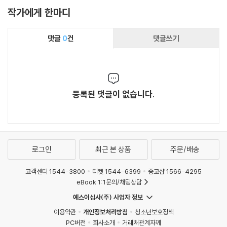
작가에게 한마디
댓글
0
건
댓글쓰기
등록된 댓글이 없습니다.
로그인
최근 본 상품
주문/배송
고객센터 1544-3800
티켓 1544-6399
중고샵 1566-4295
eBook 1:1문의/채팅상담
예스이십사(주) 사업자 정보
이용약관
개인정보처리방침
청소년보호정책
PC버전
회사소개
거래처관계자께