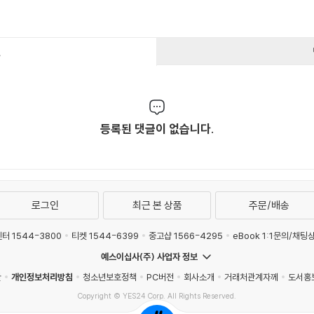
건
등록된 댓글이 없습니다.
로그인
최근 본 상품
주문/배송
터 1544-3800
티켓 1544-6399
중고샵 1566-4295
eBook 1:1문의/채팅
예스이십사(주) 사업자 정보
관
개인정보처리방침
청소년보호정책
PC버전
회사소개
거래처관계자께
도서홍
Copyright © YES24 Corp. All Rights Reserved.