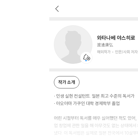
와타나베 야스히로
해외작가
인문/사회 저자
와타나베 야스히로
渡邊康弘
해외작가
인문/사회 저자
작가 소개
· 인생 실현 컨설턴트. 일본 최고 수준의 독서가
· 아오야마 가쿠인 대학 경제학부 졸업
어린 시절부터 독서를 매우 싫어했던 적도 있어, 
업 창업에 관한 일을 해 아무것도 없는 상태에서 
냈다. 이 독서법은 실제로 일본 전국에서 10살부터