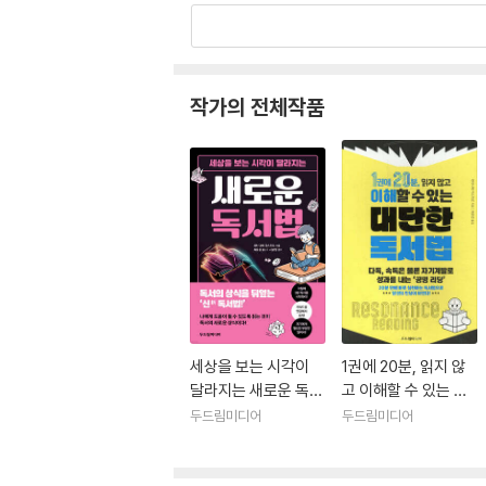
연간 독서량은 비즈니스서 2,000권, 문예서, 실
이 방대한 독서량으로 비즈니스, 역사, 과학, 예
작가의 전체작품
되는 연수 프로그램이나 개인의 자기 실현 프로그
려움을 겪고 있는 사람을 돕고, 독서를 통해 꿈을
세상을 보는 시각이
1권에 20분, 읽지 않
달라지는 새로운 독서
고 이해할 수 있는 대
법
단한 독서법
두드림미디어
두드림미디어