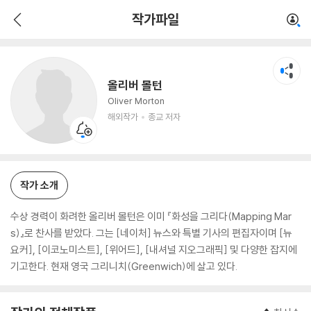
올리버 몰턴
작가파일
해외작가
종교 저자
올리버 몰턴
Oliver Morton
해외작가
종교 저자
작가 소개
수상 경력이 화려한 올리버 몰턴은 이미 『화성을 그리다(Mapping Mar
s)』로 찬사를 받았다. 그는 [네이처] 뉴스와 특별 기사의 편집자이며 [뉴
요커], [이코노미스트], [위어드], [내셔널 지오그래픽] 및 다양한 잡지에
기고한다. 현재 영국 그리니치(Greenwich)에 살고 있다.