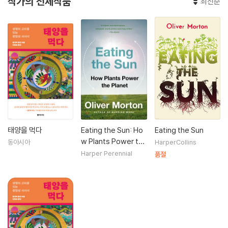
작가의 전체작품
최신순
태양을 먹다
Eating the Sun: Ho
Eating the Sun
w Plants Power th
동아시아
HarperCollins
e Planet
Harper Perennial
품절