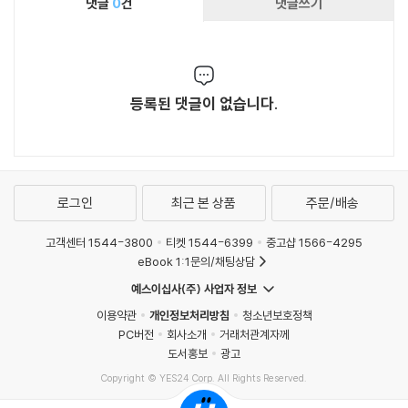
댓글
0
건
댓글쓰기
등록된 댓글이 없습니다.
로그인
최근 본 상품
주문/배송
고객센터 1544-3800
티켓 1544-6399
중고샵 1566-4295
eBook 1:1문의/채팅상담
예스이십사(주) 사업자 정보
이용약관
개인정보처리방침
청소년보호정책
PC버전
회사소개
거래처관계자께
도서홍보
광고
Copyright © YES24 Corp. All Rights Reserved.
MATOM12