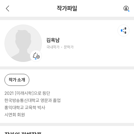
김옥남
작가파일
국내작가
문학가
김옥남
국내작가
문학가
작가 소개
2021 [미래시학]으로 등단
한국방송통신대학교 영문과 졸업
홍익대학교 교육학 박사
시연회 회원