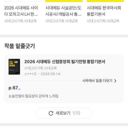
2026 시대에듀 사이
시대에듀 시설공단/도
시대에듀 한국마사회
다 모의고사 LH 한국
시공사/개발공사 통합
통합기본서
토지주택공사 기술직
기본서
시대고시기획 시대교육
시대고시기획 시대교육
시대고시기획 시대교육
NCS+전공
작품 밑줄긋기
2026 시대에듀 신협중앙회 필기전형 통합기본서
시대고시기획 시대교육
스***오
2026.06.14.
사락에서 밑줄 더보기
p.67
논술전형의 필요성이 강하게 느꺄짐
새로보기
1/10