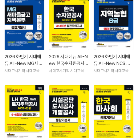
2026 하반기 시대에
2026 시대에듀 All-N
2026 하반기 시대에
듀 All-New MG새마
ew 한국수자원공사 N
듀 All-New NCS 지
을금고 지역본부 필기
CS&전공 실전모의고
역농협 6급 필기시험
시대고시기획 시대교육
시대고시기획 시대교육
시대고시기획 시대교육
전형 통합기본서
사 3+3회분
봉투모의고사 9회분