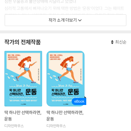
심한 우울증과 불안장애에 시달리고 있었다.
심리적 고통에서 빠져나오기 위해 택한 방법은 ‘운동’이었다. 그는 웨이트
트레이닝, 러닝, 사이클링, 주짓수 등 자신에게 딱 맞는 운동을 찾기 위해
작가 소개 더보기
고군분투했고 몸을 움직이는 동안 혼란, 강박, 굴욕 등의 감정이 눈에 띄게
줄어드는 것을 느꼈다. 약물 치료를 병행하면서 자폐 증상 역시 점차 나아
졌다. 그 과정에서 피트니스 강사 자격증까지 취득하여 10년 넘게 필라테
작가의 전체작품
최신순
스와 실내 사이클링 전문 트레이너로 활동했다.
커책은 “개개인의 성향과 상황을 고려하지 않은 지나치게 힘든 프로그램
은 운동을 하고자 어렵게 마음먹은 이의 수치심과 죄책감을 자극하여 오히
려 의욕을 꺾어 버린다”고 말한다. 그는 《타임》, <가디언> 등에 칼럼을 연
재하고 방송에 출연하며 누구나 자신만의 속도와 강도로 일상 속에서 쉽게
운동할 수 있도록 안내하고 있다.
딱 하나만 선택하라면,
딱 하나만 선택하라면,
운동
운동
디자인하우스
디자인하우스