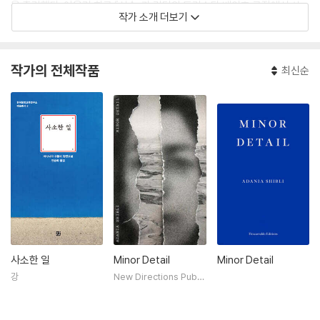
을 출간했다. 아울러 희곡 『실수』가 런던의 트리스탄 베이츠 극장에서 상
작가 소개 더보기
연되었다. 작가의 작품은 영어를 포함하여 많은 언어로 번역 소개되었다.
알카탄 재단이 주관하는 ‘팔레스타인 젊은 작가상’을 두 번 수상했다. 200
5년 광주 아시아문화중심도시 조성위원회 초청으로 처음 한국 땅을 밟은
작가의 전체작품
최신순
이래 여러 차례 한국을 방문하며 한국 작가들과도 활발하게 교류를 이어오
고 있다. 한국어로는 단편소설과 산문이 여러 편 번역 소개된 바 있지만, 장
편소설로는 『사소한 일(Minor Detail)』이 처음이다.
사소한 일
Minor Detail
Minor Detail
강
New Directions Publi
shing Corporation