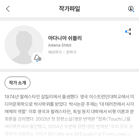
아다니아 쉬블리
작가파일
해외작가
문학가
아다니아 쉬블리
Adania Shibli
해외작가
문학가
작가 소개
1974년 팔레스타인 갈릴리에서 출생했다. 영국 이스트런던대학교에서 미
디어문화학으로 박사학위를 받았다. 박사논문 주제는 ‘대 테러전에서 시각
매체의 역할’. 이후 영국과 팔레스타인, 독일 등지 대학에서 비평 이론과 문
화론을 강의했다. 2002년 첫 장편소설(영문 번역본 『접촉(Touch)』)을
베이루트에서 출간했고, 2004년 두번째 장편(영문 번역본 『우리 모두 공
평하게 사랑과는 거리가 멀다(We Are All Equally Far From Love)』)