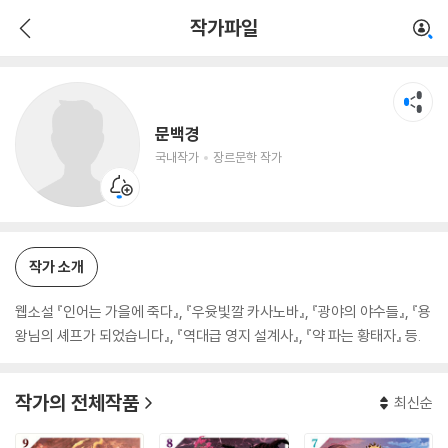
문백경
작가파일
국내작가
장르문학 작가
문백경
국내작가
장르문학 작가
작가 소개
웹소설 『인어는 가을에 죽다』, 『우윳빛깔 카사노바』, 『광야의 야수들』, 『용
왕님의 셰프가 되었습니다』, 『역대급 영지 설계사』, 『약 파는 황태자』 등.
작가의 전체작품
최신순