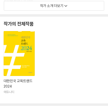
김차명 참쌤스쿨 대표
작가 소개 더보기
경력_ 경기실천교육교사모임 회장
#교육콘텐츠, 비주얼씽킹
작가의 전체작품
양희준 한국교육개발원 연구위원
경력_ 한국교육개발원 학교교육연구실장, 연구기획실장
#소멸 위험 지역의 교육, 교육정책사회학, 불평등과 학교교육
정대수 경상남도교육청 미래교육원 교육정책연구소 교육연구사
경력_ (사)환경교육학회 이사, 국가환경교육센터 운영위원, 전 환경과생
명을지키는전국교사모임 사무처장
#기후위기, 지구생태시민교육, 생태전환교육
김현수 명지병원 정신건강의학과 임상교수
대한민국 교육트렌드
경력_ 별의친구들 대표, 성장학교 별 교장, 서울시자살예방센터 센터장,
2024
안산정신건강트라우마센터 센터장, 대한청소년정신의학회 부회장
에듀니티
#정신건강, 대안교육, 청소년
한희정 서울삼양초등학교 교사