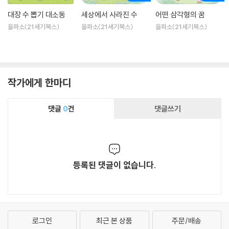
대장 수 뽑기 대소동
세상에서 사라진 수
어떤 삼각형의 꿈
을파소(21세기북스)
을파소(21세기북스)
을파소(21세기북스)
작가에게 한마디
댓글
0
건
댓글쓰기
등록된 댓글이 없습니다.
로그인
최근 본 상품
주문/배송