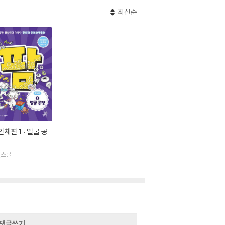
최신순
인체편 1 : 얼굴 공
벗스쿨
댓글쓰기