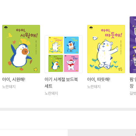
아이, 시원해!
아기 사계절 보드북
아이, 따듯해!
팜 
세트
장
노란돼지
노란돼지
노란돼지
길
건