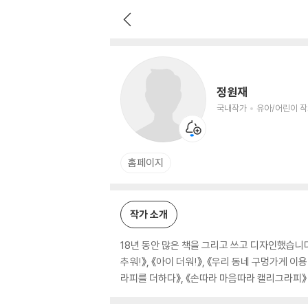
정원재
국내작가
유아/어린이 작가
정원재
국내작가
유아/어린이 
홈페이지
작가 소개
18년 동안 많은 책을 그리고 쓰고 디자인했습니
추워!》, 《아이 더워!》, 《우리 동네 구멍가게
라피를 더하다》, 《손따라 마음따라 캘리그라피》