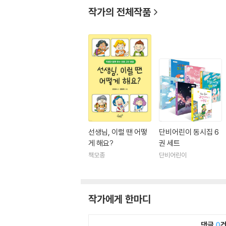
작가의 전체작품
선생님, 이럴 땐 어떻
단비어린이 동시집 6
게 해요?
권 세트
책모종
단비어린이
작가에게 한마디
댓글
0