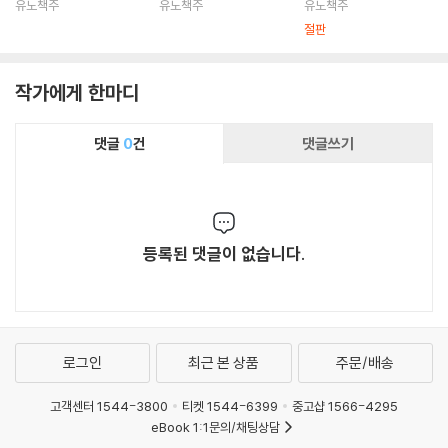
유노책주
유노책주
유노책주
절판
작가에게 한마디
댓글
0
건
댓글쓰기
등록된 댓글이 없습니다.
로그인
최근 본 상품
주문/배송
고객센터 1544-3800
티켓 1544-6399
중고샵 1566-4295
eBook 1:1문의/채팅상담