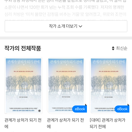
구와 상담 과정에서 얻은 심리 이론을 칼럼으로 정리해 알렸고, 이 글이 입
소문이 나면서 120만 회가 넘는 누적 조회 수를 기록했다. 저자의 명쾌한
심리 처방은 ‘미처 몰랐던 감정을 비추는 거울’로 알려졌고, 위로와 조언이
필요한 이들에게 따뜻한 공감과 해결책을 주었다. 현재는 칼럼뿐만 아니라
작가 소개 더보기
강연도 활발하게 진행하고 있다.
《관계가 상처가 되기 전에》는 가족, 친구, 연인 등 친밀한 관계에서 고통받
작가의 전체작품
최신순
는 사람들이 건강하게 사랑할 수 있도록 도와주는 책이다. 소중한 관계가
서로를 찌르는 칼날로 바뀐 이유는 당신 탓도, 그 사람의 탓도 아니다. 관계
를 흔들고 우리를 힘들게 만든 건 어린 날에 회복하지 못한 트라우마였다.
저자는 이 책에서 우리가 외면했던 과거의 상처와 내면을 바라볼 용기를
주고, 부정적인 감정의 원인을 명확히 꼬집어 나와 관계 모두를 지킬 수 있
는 처방전을 준다. 누구에게 도 상처 주지 않고 상처받지 않는 ‘나’로 다시
태어나는 시간이 될 것이다.
관계가 상처가 되기 전
관계가 상처가 되기 전
[대여] 관계가 상처가
에
에
되기 전에