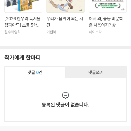
[2026 한우리 독서올
우리가 음악이 되는 시
어서 와, 중등 비문학
림피아드] 초등 5학년
간
은 처음이지? 상
필독서 세트
철수와영희
머핀북
데이스타
작가에게 한마디
댓글
0
건
댓글쓰기
등록된 댓글이 없습니다.