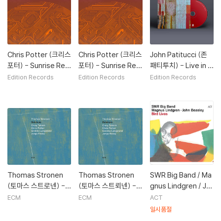
Chris Potter (크리스
Chris Potter (크리스
John Patitucci (존
포터) - Sunrise Rep
포터) - Sunrise Rep
패티투치) - Live in It
rise [마룬 마블 컬러 L
rise
aly
Edition Records
Edition Records
Edition Records
P]
Thomas Stronen
Thomas Stronen
SWR Big Band / Ma
(토마스 스트로넨) - R
(토마스 스트뢰넨) - R
gnus Lindgren / Jo
elations [LP]
elations
hn Beasley (SWR
ECM
ECM
ACT
빅 밴드, 마그누스 린
일시품절
드그렌, 존 비즐리) -