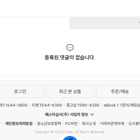
건
등록된 댓글이 없습니다.
로그인
최근 본 상품
주문/배송
터 1544-3800
티켓 1544-6399
중고샵 1566-4295
eBook 1:1문의/채팅
예스이십사(주) 사업자 정보
관
개인정보처리방침
청소년보호정책
PC버전
회사소개
거래처관계자께
도서홍
Copyright © YES24 Corp. All Rights Reserved.