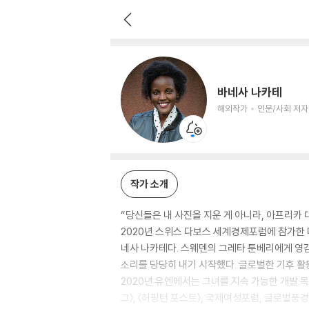
바네사 나카테
해외작가
인문/사회 저자
바네사 나카테
해외작가
인문/사회 저자
작가 소개
“당신들은 내 사진을 지운 게 아니라, 아프리카 
2020년 스위스 다보스 세계경제포럼에 참가한 
네사 나카테다. 스웨덴의 그레타 툰베리에게 영감
소리를 당당히 내기 시작했다. 글로벌한 기후 활
2020년 유엔에서는 그녀를 지속 가능한 개발 목표를
그〉, 〈허핑턴 포스트〉, 국제여성포럼, 글로벌풍경포럼과