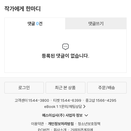
작가에게 한마디
댓글
0
건
댓글쓰기
등록된 댓글이 없습니다.
로그인
최근 본 상품
주문/배송
고객센터 1544-3800
티켓 1544-6399
중고샵 1566-4295
eBook 1:1문의/채팅상담
예스이십사(주) 사업자 정보
이용약관
개인정보처리방침
청소년보호정책
PC버전
회사소개
거래처관계자께