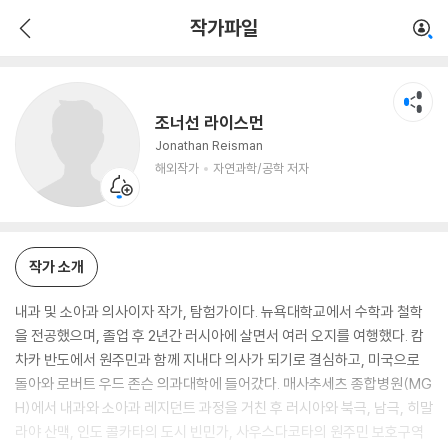
조너선 라이스먼
작가파일
해외작가
자연과학/공학 저자
조너선 라이스먼
Jonathan Reisman
해외작가
자연과학/공학 저자
작가 소개
내과 및 소아과 의사이자 작가, 탐험가이다. 뉴욕대학교에서 수학과 철학
을 전공했으며, 졸업 후 2년간 러시아에 살면서 여러 오지를 여행했다. 캄
차카 반도에서 원주민과 함께 지내다 의사가 되기로 결심하고, 미국으로
돌아와 로버트 우드 존슨 의과대학에 들어갔다. 매사추세츠 종합병원(MG
H)에서 내과와 소아과 레지던트 과정을 거친 후 러시아와 북극, 남극, 히말
라야 산맥, 인도 콜카타의 도시 빈민가, 사우스다코타의 원주민 보호구역