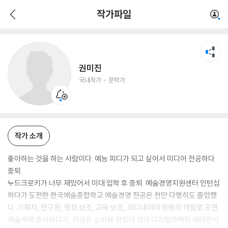
권미진
작가파일
국내작가
문학가
권미진
국내작가
문학가
작가 소개
좋아하는 것을 하는 사람이다. 예능 피디가 되고 싶어서 미디어 전공하다
중퇴.
누드크로키가 너무 재밌어서 미대 입학 후 중퇴. 예술경영지원센터 인턴십
하다가 도전한 한국예술종합학교 예술경영 전공은 천만 다행히도 졸업했
다. 기획자, 연구원, 행정 보조, 교육 보조, 코디네이터 등등의 역할로 공연
예술계에 종사하다가, 지금은 소비에 관심이 생겨 디지털마케팅 에이전시