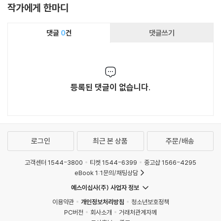
작가에게 한마디
댓글
0
건
댓글쓰기
등록된 댓글이 없습니다.
로그인
최근 본 상품
주문/배송
고객센터 1544-3800
티켓 1544-6399
중고샵 1566-4295
eBook 1:1문의/채팅상담
예스이십사(주) 사업자 정보
이용약관
개인정보처리방침
청소년보호정책
PC버전
회사소개
거래처관계자께