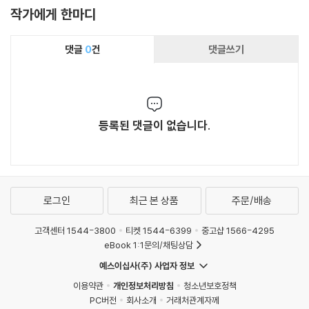
작가에게 한마디
댓글
0
건
댓글쓰기
등록된 댓글이 없습니다.
로그인
최근 본 상품
주문/배송
고객센터 1544-3800
티켓 1544-6399
중고샵 1566-4295
eBook 1:1문의/채팅상담
예스이십사(주) 사업자 정보
이용약관
개인정보처리방침
청소년보호정책
PC버전
회사소개
거래처관계자께