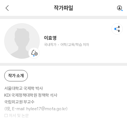
이효영
작가파일
국내작가
어학/교육/학습 저자
이효영
국내작가
어학/교육/학습 저자
작가 소개
서울대학교 국제학 박사
KDI 국제정책대학원 정책학 석사
국립외교원 부교수
(現, E-mail: hylee17@mofa.go.kr)
□ 저서 및 논문